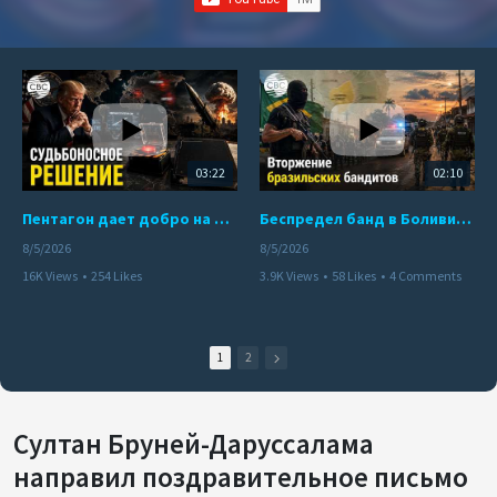
03:22
02:10
Пентагон дает добро на ядерный удар по противникам США
Беспредел банд в Боливии. Расправы над наркоторговцами
8/5/2026
8/5/2026
16K Views
•
254 Likes
3.9K Views
•
58 Likes
•
4 Comments
•
110 Comments
1
2
Султан Бруней-Даруссалама
направил поздравительное письмо