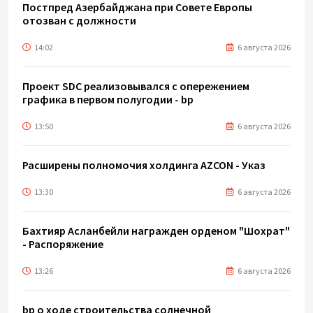
Постпред Азербайджана при Совете Европы
отозван с должности
14:02
6 августа 2026
Проект SDC реализовывался с опережением
графика в первом полугодии - bp
13:50
6 августа 2026
Расширены полномочия холдинга AZCON - Указ
13:30
6 августа 2026
Бахтияр Асланбейли награжден орденом "Шохрат"
- Распоряжение
13:26
6 августа 2026
bp о ходе строительства солнечной