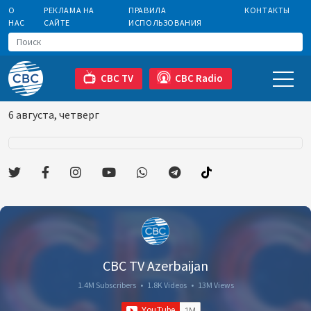
О
РЕКЛАМА НА
ПРАВИЛА
КОНТАКТЫ
НАС
САЙТЕ
ИСПОЛЬЗОВАНИЯ
CBC TV
CBC Radio
6 августа, четверг
CBC TV Azerbaijan
1.4M Subscribers
•
1.8K Videos
•
13M Views