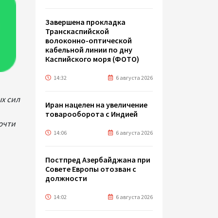
Завершена прокладка
Транскаспийской
волоконно-оптической
кабельной линии по дну
Каспийского моря (ФОТО)
14:32
6 августа 2026
х сил
Иран нацелен на увеличение
товарооборота с Индией
очти
14:06
6 августа 2026
Постпред Азербайджана при
Совете Европы отозван с
должности
14:02
6 августа 2026