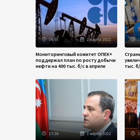
16:58
2 марта 2022
1
Мониторинговый комитет ОПЕК+
Стран
поддержал план по росту добычи
увели
нефти на 400 тыс. б/с в апреле
тыс. б
17:26
2 марта 2022
1