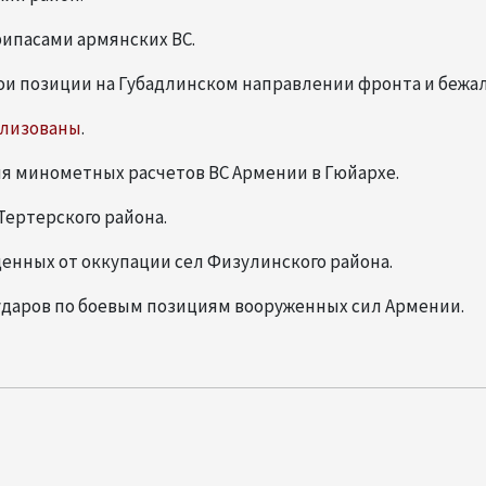
рипасами армянских ВС.
ои позиции на Губадлинском направлении фронта и бежал
ализованы
.
я минометных расчетов ВС Армении в Гюйархе.
Тертерского района.
енных от оккупации сел Физулинского района.
ударов по боевым позициям вооруженных сил Армении.