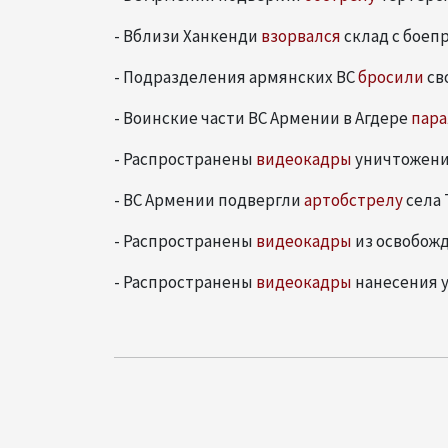
- Вблизи Ханкенди
взорвался
склад с боеп
- Подразделения армянских ВС
бросили
св
- Воинские части ВС Армении в Агдере
пар
- Распространены
видеокадры
уничтожени
- ВС Армении подвергли
артобстрелу
села 
- Распространены
видеокадры
из освобожд
- Распространены
видеокадры
нанесения 