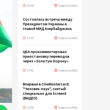
22:46
6 августа 2026
Состоялась встреча между
Президентом Украины и
главой МИД Азербайджана
21:10
6 августа 2026
ЦБА прокомментировал
приостановку переводов
через «Золотую Корону»
17:42
6 августа 2026
Впервые в CineMastercard:
"Человек-паук", снятый
специально для ScreenX
(ВИДЕО)
17:06
6 августа 2026