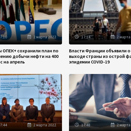
7:10
2 марта 2022
17:14
2 марта
ы ОПЕК+ сохранили план по
Власти Франции объявили о
чению добычи нефти на 400
выходе страны из острой ф
/с на апрель
эпидемии COVID-19
7:44
2 марта 2022
17:48
2 марта