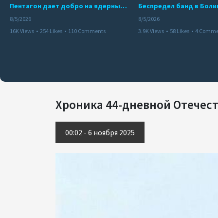
Пентагон дает добро на ядерный удар по противникам США
8/5/2026
8/5/2026
16K Views
•
254 Likes
•
110 Comments
3.9K Views
•
58 Likes
•
4 Comme
Хроника 44-дневной Отечест
00:02 - 6 ноября 2025