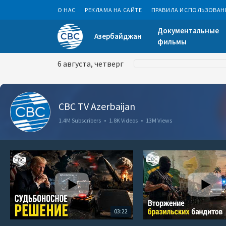
О НАС
РЕКЛАМА НА САЙТЕ
ПРАВИЛА ИСПОЛЬЗОВАН
Документальные
Азербайджан
фильмы
6 августа, четверг
CBC TV Azerbaijan
1.4M Subscribers
•
1.8K Videos
•
13M Views
03:22