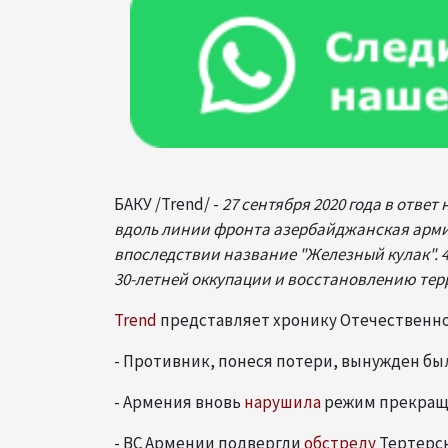
БАКУ /Trend/ -
27 сентября 2020 года в отв
вдоль линии фронта азербайджанская арм
впоследствии название "Железный кулак". 
30-летней оккупации и восстановлению те
Trend
представляет хронику Отечественной
- Противник, понеся потери, вынужден б
- Армения вновь
нарушила
режим прекраще
- ВС Армении подвергли
обстрелу
Тертерск