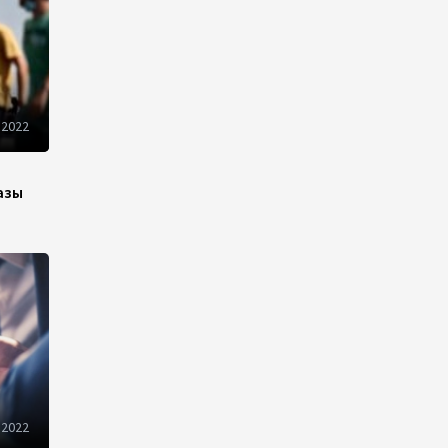
10:14
6 августа 2026
Как Азербайджан и
Казахстан превращают
Каспий в цифровой узел
 2022
Евразии
08:00
6 августа 2026
азы
По итогам июля годовая
инфляция в Казахстане
снизилась до 10,2%
04:30
6 августа 2026
Казахстан расширит меры
поддержки отечественных
производителей и
продвижения экспорта
 2022