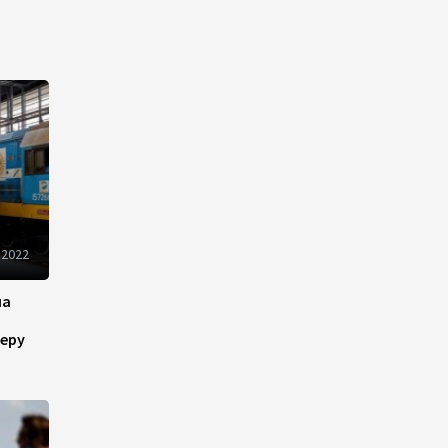
13:18
6 августа 2026
Усиливается контроль в
связи с импортируемыми в
Азербайджан
непродовольственными
товарами
13:16
6 августа 2026
В суде по апелляционным
 2022
жалобам граждан Армении
объявлено окончательное
решение
на
еру
12:30
6 августа 2026
Цены на азербайджанскую
нефть изменились
разнонаправленно