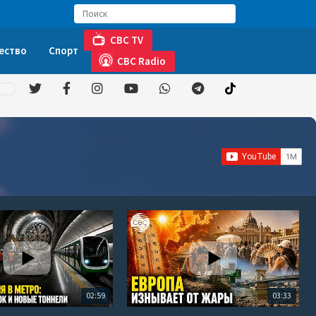
CBC TV
ество
Спорт
CBC Radio
02:59
03:33