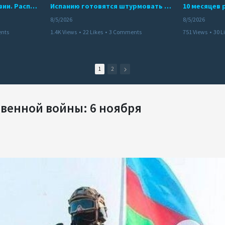
Беспредел банд в Боливии. Расправы над наркоторговцами
Испанию готовятся штурмовать десятки тысяч марокканцев
8/5/2026
8/5/2026
nts
1.4K Views
•
22 Likes
•
3 Comments
751 Views
•
30 L
1
2
венной войны: 6 ноября