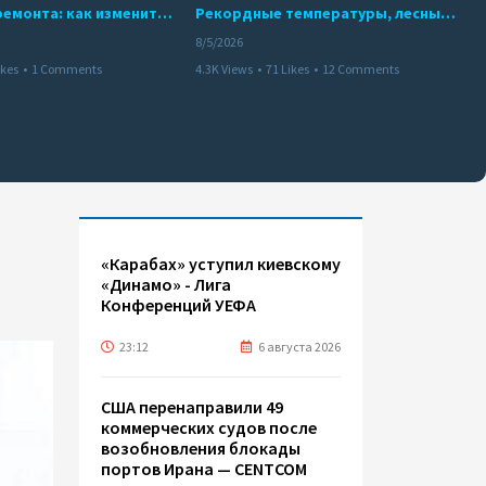
10 месяцев ремонта: как изменится работа Бакинского метро с 15 августа
Рекордные температуры, лесные пожары и красный уровень опасности
8/5/2026
ikes
•
1 Comments
4.3K Views
•
71 Likes
•
12 Comments
«Карабах» уступил киевскому
«Динамо» - Лига
Конференций УЕФА
23:12
6 августа 2026
США перенаправили 49
коммерческих судов после
возобновления блокады
портов Ирана — CENTCOM