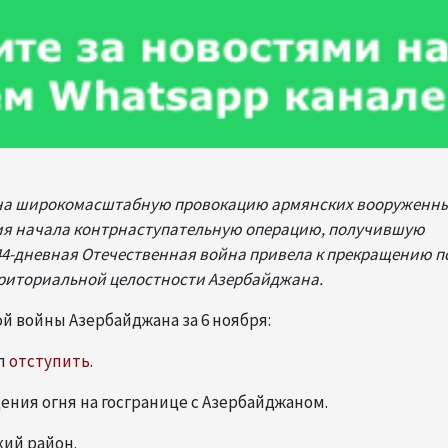
ет на широкомасштабную провокацию армянских вооруженны
ия начала контрнаступательную операцию, получившую
44-дневная Отечественная война привела к прекращению п
рриториальной целостности Азербайджана.
 войны Азербайджана за 6 ноября:
ыл
отступить
.
ния огня на госгранице с Азербайджаном.
ий район.