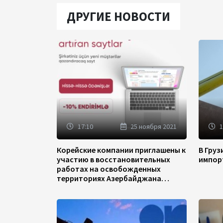
ДРУГИЕ НОВОСТИ
17:10
25 ноября 2021
1
Корейские компании приглашены к
В Гру
участию в восстановительных
импор
работах на освобожденных
территориях Азербайджана
(ФОТО)