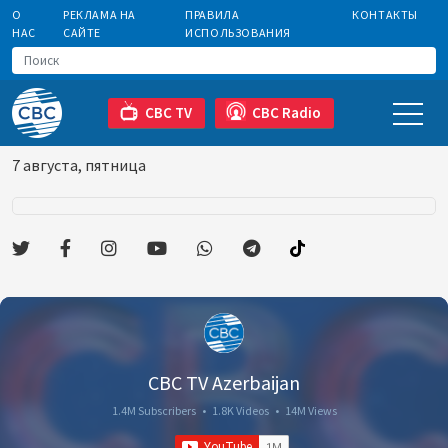
О
РЕКЛАМА НА
ПРАВИЛА
КОНТАКТЫ
НАС
САЙТЕ
ИСПОЛЬЗОВАНИЯ
CBC TV
CBC Radio
7 августа, пятница
CBC TV Azerbaijan
1.4M Subscribers
•
1.8K Videos
•
14M Views