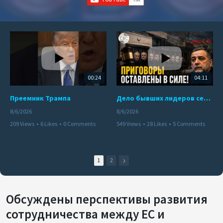
00:24
04:11
Преемник Трампа
Дело бывших лидеров сепаратистского режима в Карабахе
8/6/2026
8/6/2026
209 Views
•
6 Likes
•
0 Comments
549 Views
•
28 Likes
•
5 Comments
1
2
Обсуждены перспективы развития
сотрудничества между ЕС и