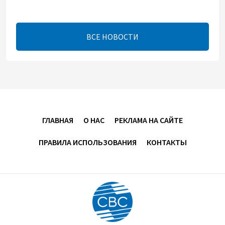
- Указ
13:16
7 августа 2026
ВСЕ НОВОСТИ
ЕАЭС расширяет финансовый рынок и вводит
единые правила электронной торговли - Мишустин
13:04
7 августа 2026
Узбекистан предложил ЕАЭС совместную
программу "зеленой трансформации"
ГЛАВНАЯ
О НАС
РЕКЛАМА НА САЙТЕ
12:54
7 августа 2026
ПРАВИЛА ИСПОЛЬЗОВАНИЯ
КОНТАКТЫ
ЕАЭС сохраняет положительную динамику
экономики и наращивает взаимную торговлю –
Мишустин
12:48
7 августа 2026