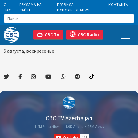
О
РЕКЛАМА НА
ПРАВИЛА
КОНТАКТЫ
НАС
САЙТЕ
ИСПОЛЬЗОВАНИЯ
CBC TV
CBC Radio
9 августа, воскресенье
CBC TV Azerbaijan
1.4M Subscribers
•
1.9K Videos
•
15M Views