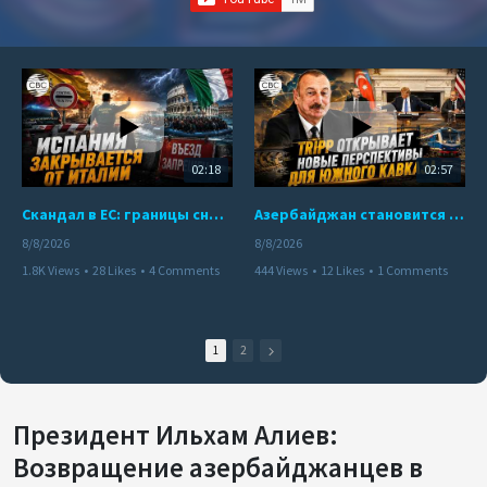
02:18
02:57
Скандал в ЕС: границы снова под контролем
Азербайджан становится мостом между Востоком и Западом
8/8/2026
8/8/2026
1.8K Views
•
28 Likes
•
4 Comments
444 Views
•
12 Likes
•
1 Comments
1
2
Президент Ильхам Алиев:
Возвращение азербайджанцев в