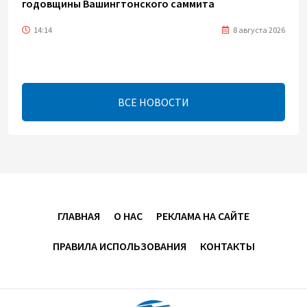
годовщины Вашингтонского саммита
14:14
8 августа 2026
Телефонный разговор лидеров: Баку и Ереван
синхронизировали курс на мир
ВСЕ НОВОСТИ
13:54
8 августа 2026
Никол Пашинян позвонил Президенту Ильхаму
Алиеву
12:32
8 августа 2026
ГЛАВНАЯ
О НАС
РЕКЛАМА НА САЙТЕ
Вашингтонский саммит стал отправной точкой
для укрепления мира между Азербайджаном и
ПРАВИЛА ИСПОЛЬЗОВАНИЯ
КОНТАКТЫ
Арменией — Ариэль Коэн
11:08
8 августа 2026