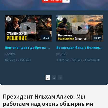
03:22
02:10
Пентагон дает добро на ядерный удар по противникам США
Беспредел банд в Боливии. Расправы над наркоторговцами
8/5/2026
8/5/2026
16K Views
•
254 Likes
3.9K Views
•
58 Likes
•
4 Comments
•
110 Comments
1
2
Президент Ильхам Алиев: Мы
работаем над очень обширными