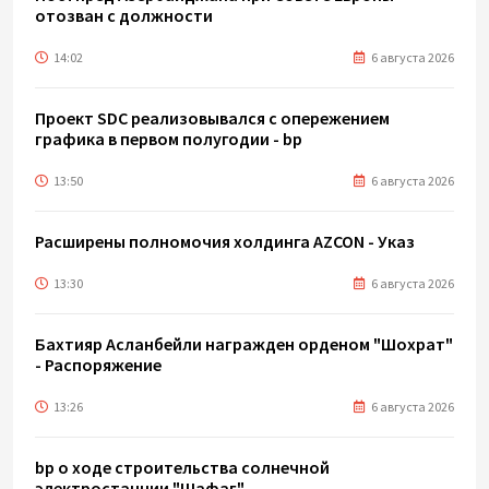
отозван с должности
14:02
6 августа 2026
Проект SDC реализовывался с опережением
графика в первом полугодии - bp
13:50
6 августа 2026
Расширены полномочия холдинга AZCON - Указ
13:30
6 августа 2026
Бахтияр Асланбейли награжден орденом "Шохрат"
- Распоряжение
13:26
6 августа 2026
bp о ходе строительства солнечной
электростанции "Шафаг"