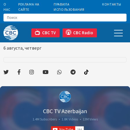
О
РЕКЛАМА НА
ПРАВИЛА
КОНТАКТЫ
НАС
САЙТЕ
ИСПОЛЬЗОВАНИЯ
CBC TV
CBC Radio
6 августа, четверг
CBC TV Azerbaijan
1.4M Subscribers
•
1.8K Videos
•
13M Views