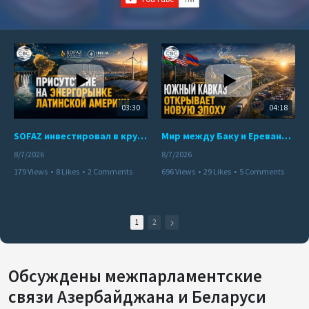
03:30
04:18
SOFAZ инвестировал в крупнейшего независимого производителя электроэнергии Перу
Мир между Баку и Ереваном запускает крупные логистические проекты
8/7/2026
8/7/2026
179 Views
•
8 Likes
•
2 Comments
696 Views
•
29 Likes
•
5 Comments
1
2
Обсуждены межпарламентские
связи Азербайджана и Беларуси