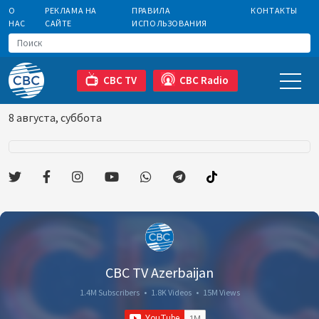
О
РЕКЛАМА НА
ПРАВИЛА
КОНТАКТЫ
НАС
САЙТЕ
ИСПОЛЬЗОВАНИЯ
CBC TV
CBC Radio
8 августа, суббота
CBC TV Azerbaijan
1.4M Subscribers
•
1.8K Videos
•
15M Views