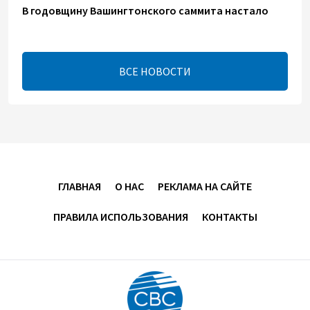
В годовщину Вашингтонского саммита настало
время перейти к практической реализации TRIPP -
Секута
21:08
7 августа 2026
ВСЕ НОВОСТИ
Оборонное соглашение не направлено против
какой-либо страны — Эрдоган
20:00
7 августа 2026
Минфин Азербайджана отчитался о работе,
ГЛАВНАЯ
О НАС
РЕКЛАМА НА САЙТЕ
проделанной в I полугодии
ПРАВИЛА ИСПОЛЬЗОВАНИЯ
КОНТАКТЫ
17:20
7 августа 2026
PASHA Holding продолжает успешную реализацию
проекта «Fərqindəlik», который был запущен в 2025
году (ФОТО)