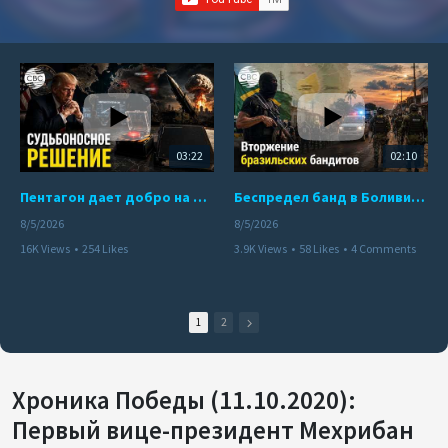
03:22
02:10
Пентагон дает добро на ядерный удар по противникам США
Беспредел банд в Боливии. Расправы над наркоторговцами
8/5/2026
8/5/2026
16K Views
•
254 Likes
3.9K Views
•
58 Likes
•
4 Comments
•
110 Comments
1
2
Хроника Победы (11.10.2020):
Первый вице-президент Мехрибан