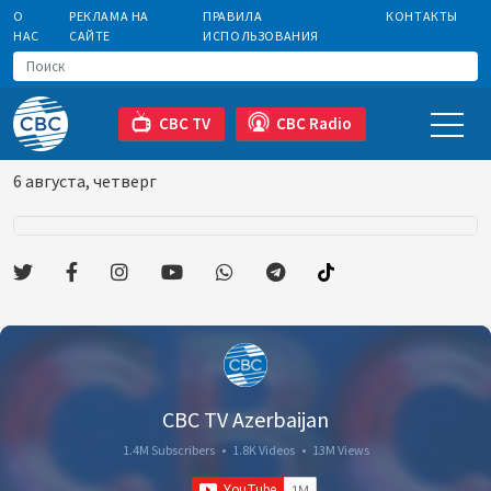
О
РЕКЛАМА НА
ПРАВИЛА
КОНТАКТЫ
НАС
САЙТЕ
ИСПОЛЬЗОВАНИЯ
CBC TV
CBC Radio
6 августа, четверг
CBC TV Azerbaijan
1.4M Subscribers
•
1.8K Videos
•
13M Views