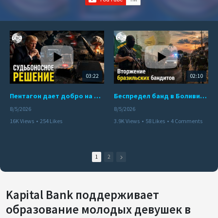
03:22
02:10
Пентагон дает добро на ядерный удар по противникам США
Беспредел банд в Боливии. Расправы над наркоторговцами
8/5/2026
8/5/2026
16K Views
•
254 Likes
3.9K Views
•
58 Likes
•
4 Comments
•
110 Comments
1
2
Kapital Bank поддерживает
образование молодых девушек в