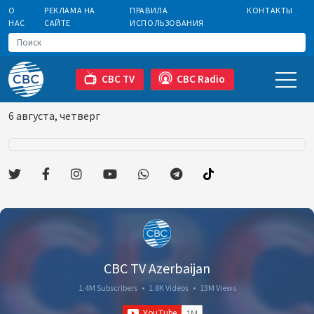
О
РЕКЛАМА НА
ПРАВИЛА
КОНТАКТЫ
НАС
САЙТЕ
ИСПОЛЬЗОВАНИЯ
CBC TV
CBC Radio
6 августа, четверг
CBC TV Azerbaijan
1.4M Subscribers
•
1.8K Videos
•
13M Views