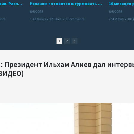
Беспредел банд в Боливии. Расправы над наркоторговцами
Испанию готовятся штурмовать десятки тысяч марокканцев
8/5/2026
8/5/2026
nts
1.4K Views
•
22 Likes
•
3 Comments
751 Views
•
30 L
1
2
): Президент Ильхам Алиев дал интерв
/ВИДЕО)