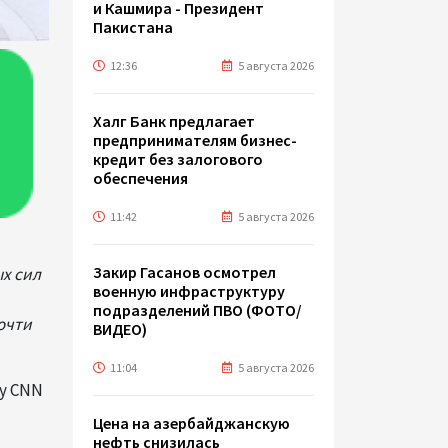
и Кашмира - Президент
Пакистана
12:36
5 августа 2026
Халг Банк предлагает
предпринимателям бизнес-
кредит без залогового
обеспечения
11:42
5 августа 2026
Закир Гасанов осмотрел
х сил
военную инфраструктуру
подразделений ПВО (ФОТО/
очти
ВИДЕО)
11:04
5 августа 2026
лу CNN
Цена на азербайджанскую
нефть cнизилась