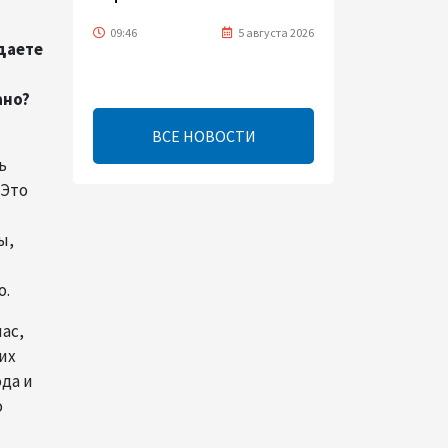
09:46
5 августа 2026
 даете
Турецко-американский
ано?
ученый Эргун Кырлыковалы
раскритиковал позицию
ВСЕ НОВОСТИ
Талеба по вопросу Рубена
Варданяна
ь
 Это
09:42
5 августа 2026
ы,
Средний коридор открывает
широкие возможности для
о.
торговли Европы и Азии -
ОЭСР (Эксклюзив)
ас,
их
09:00
5 августа 2026
да и
о
Центральная Азия ускоряет
цифровой переход: платежи
превращаются в