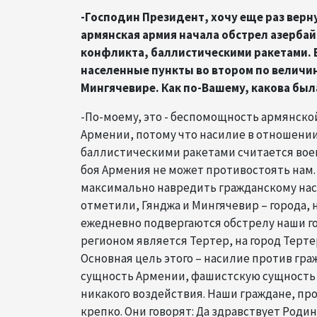
-Господин Президент, хочу еще раз верну
армянская армия начала обстрел азерба
конфликта, баллистическими ракетами. В
населенные пункты во втором по величи
Мингячевире. Как по-Вашему, какова был
-По-моему, это - беспомощность армянско
Армении, потому что насилие в отношении
баллистическими ракетами считается воен
боя Армения не может противостоять нам. 
максимально навредить гражданскому насе
отметили, Гянджа и Мингячевир – города, 
ежедневно подвергаются обстрелу наши г
регионом является Тертер, на город Терте
Основная цель этого – насилие против гр
сущность Армении, фашистскую сущность р
никакого воздействия. Наши граждане, прож
крепко. Они говорят: Да здравствует Роди