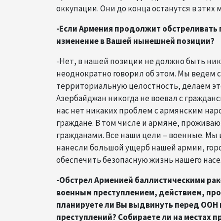
оккупации. Они до конца останутся в этих
-Если Армения продолжит обстреливать 
изменение в Вашей нынешней позиции?
-Нет, в нашей позиции не должно быть ни
неоднократно говорил об этом. Мы ведем 
территориальную целостность, делаем это
Азербайджан никогда не воевал с гражданс
нас нет никаких проблем с армянским нар
граждане. В том числе и армяне, прожива
гражданами. Все наши цели – военные. Мы
нанесли большой ущерб нашей армии, горо
обеспечить безопасную жизнь нашего насе
-Обстрел Арменией баллистическими рак
военным преступлением, действием, про
планируете ли Вы выдвинуть перед ООН
преступлений? Собираете ли на местах 