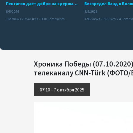
Пентагон дает добро на ядерный удар по противникам США
8/5/2026
8/5/2026
16K Views
•
254 Likes
•
110 Comments
3.9K Views
•
58 Likes
•
4 Comme
Хроника Победы (07.10.2020
телеканалу CNN-Türk (ФОТО
07:10 - 7 октября 2025