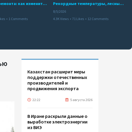
10 месяцев ремонта: как изменится работа Бакинского метро с 15 августа
Рекордные температуры, лесные пожары и красный уровень опасности
8/5/2026
ikes
•
1 Comments
4.3K Views
•
71 Likes
•
12 Comments
ью
Казахстан расширит меры
поддержки отечественных
производителей и
продвижения экспорта
22:22
5 августа 2026
В Иране раскрыли данные о
выработке электроэнергии
из ВИЭ