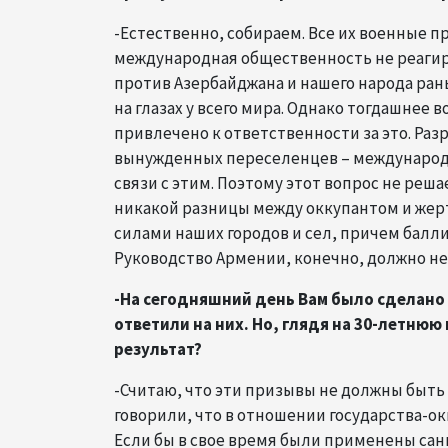
-Естественно, собираем. Все их военные п
международная общественность не реагир
против Азербайджана и нашего народа ра
на глазах у всего мира. Однако тогдашне
привлечено к ответственности за это. Ра
вынужденных переселенцев – международ
связи с этим. Поэтому этот вопрос не реш
никакой разницы между оккупантом и жер
силами наших городов и сел, причем бал
Руководство Армении, конечно, должно нес
-На сегодняшний день Вам было сделано
ответили на них. Но, глядя на 30-летню
результат?
-Считаю, что эти призывы не должны быт
говорили, что в отношении государства-о
Если бы в свое время были применены санк