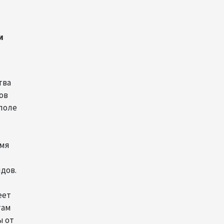
инфраструктуру роста
08:00
5 августа 2026
и
"Трабзонспор" договорился
о переходе Мохамеда Салаха
тва
02:42
5 августа 2026
ов
поле
Эмир Катара обсудил с
Трампом ситуацию вокруг
Ирана
емя
22:54
4 августа 2026
дов.
В Физулинском районе
вспыхнул пожар на открытой
еет
местности
там
21:58
4 августа 2026
ы от