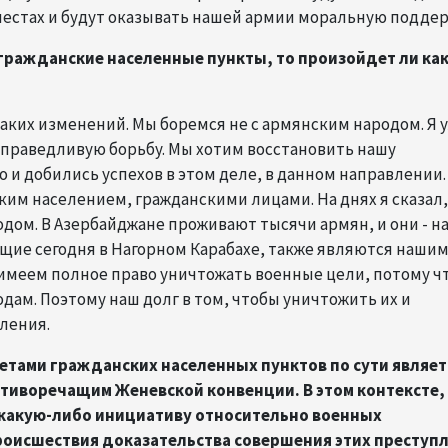
 местах и будут оказывать нашей армии моральную поддер
гражданские населенные пункты, то произойдет ли ка
каких изменений. Мы боремся не с армянским народом. Я 
справедливую борьбу. Мы хотим восстановить нашу
 и добились успехов в этом деле, в данном направлении.
ким населением, гражданскими лицами. На днях я сказал, 
одом. В Азербайджане проживают тысячи армян, и они - н
ющие сегодня в Нагорном Карабахе, также являются наши
 имеем полное право уничтожать военные цели, потому ч
дам. Поэтому наш долг в том, чтобы уничтожить их и
ления.
етами гражданских населенных пунктов по сути являет
тиворечащим Женевской конвенции. В этом контексте,
 какую-либо инициативу относительно военных
происшествия доказательства совершения этих преступ