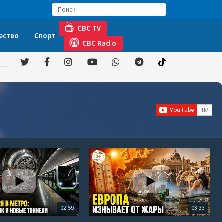
CBC TV
ество
Спорт
CBC Radio
02:59
03:33