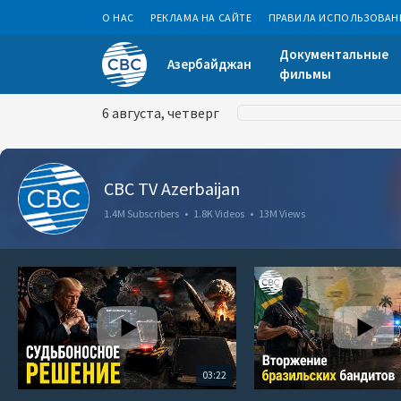
О НАС
РЕКЛАМА НА САЙТЕ
ПРАВИЛА ИСПОЛЬЗОВАН
Документальные
Азербайджан
фильмы
6 августа, четверг
CBC TV Azerbaijan
1.4M Subscribers
•
1.8K Videos
•
13M Views
03:22