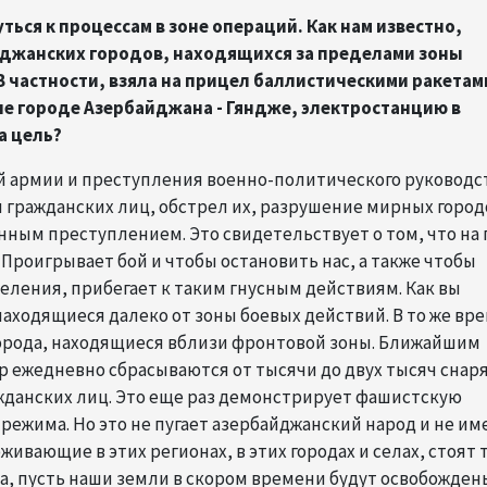
ться к процессам в зоне операций. Как нам известно,
йджанских городов, находящихся за пределами зоны
 частности, взяла на прицел баллистическими ракетам
не городе Азербайджана - Гяндже, электростанцию в
а цель?
й армии и преступления военно-политического руководс
 гражданских лиц, обстрел их, разрушение мирных город
ным преступлением. Это свидетельствует о том, что на 
Проигрывает бой и чтобы остановить нас, а также чтобы
ления, прибегает к таким гнусным действиям. Как вы
находящиеся далеко от зоны боевых действий. В то же вр
орода, находящиеся вблизи фронтовой зоны. Ближайшим
р ежедневно сбрасываются от тысячи до двух тысяч снаря
ажданских лиц. Это еще раз демонстрирует фашистскую
ежима. Но это не пугает азербайджанский народ и не им
ивающие в этих регионах, в этих городах и селах, стоят 
на, пусть наши земли в скором времени будут освобожден