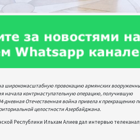
ет на широкомасштабную провокацию армянских вооруженны
ия начала контрнаступательную операцию, получившую
44-дневная Отечественная война привела к прекращению п
рриториальной целостности Азербайджана.
анской Республики Ильхам Алиев дал интервью телекана