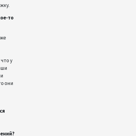
жку.
Иран и Оман продолжают
кое-то
переговоры по безопасному
маршруту в Ормузском
проливе - Багаи
уже
21:36
4 августа 2026
Обсуждено расширение
что у
сотрудничества между
аши
Казахстаном и Арменией
ми
17:40
4 августа 2026
то они
Иран считает Пакистан
долгосрочным
стратегическим партнером –
ся
министр
15:44
4 августа 2026
лений?