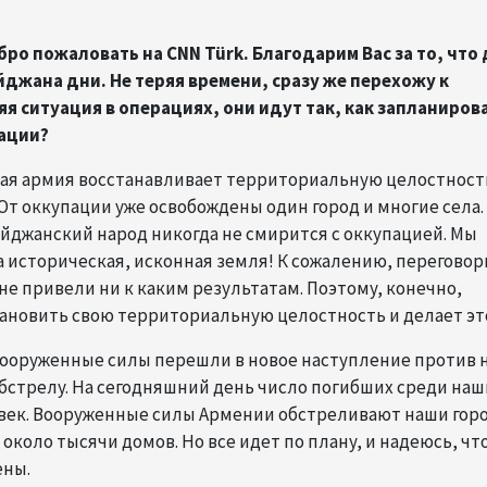
ро пожаловать на CNN Türk. Благодарим Вас за то, что
йджана дни. Не теряя времени, сразу же перехожу к
я ситуация в операциях, они идут так, как запланиров
ации?
ская армия восстанавливает территориальную целостност
От оккупации уже освобождены один город и многие села.
айджанский народ никогда не смирится с оккупацией. Мы
а историческая, исконная земля! К сожалению, переговор
е привели ни к каким результатам. Поэтому, конечно,
ановить свою территориальную целостность и делает эт
 вооруженные силы перешли в новое наступление против н
обстрелу. На сегодняшний день число погибших среди наш
овек. Вооруженные силы Армении обстреливают наши горо
около тысячи домов. Но все идет по плану, и надеюсь, чт
ены.