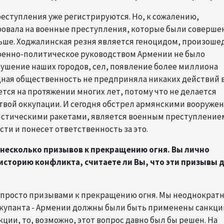
реступления уже регистрируются. Но, к сожалению,
овала на военные преступления, которые были соверше
ньше. Ходжалинская резня является геноцидом, произош
е военно-политическое руководством Армении не было
зрушение наших городов, сел, появление более миллиона
ная общественность не предприняла никаких действий 
ается на протяжении многих лет, потому что не делается
твой оккупации. И сегодня обстрел армянскими вооруж
листическими ракетами, является военным преступление
ти и понесет ответственность за это.
 несколько призывов к прекращению огня. Вы лично
ю историю конфликта, считаете ли Вы, что эти призывы 
ь просто призывами к прекращению огня. Мы неоднократ
ккупанта - Армении должны были быть применены санкци
ции, то, возможно, этот вопрос давно был бы решен. На