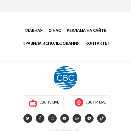
04:30
6 августа 2026
Казахстан расширит меры поддержки
отечественных производителей и продвижения
экспорта
ГЛАВНАЯ
О НАС
РЕКЛАМА НА САЙТЕ
22:22
5 августа 2026
ПРАВИЛА ИСПОЛЬЗОВАНИЯ
КОНТАКТЫ
В Иране раскрыли данные о выработке
электроэнергии из ВИЭ
19:32
5 августа 2026
Внесены изменения в Государственную программу
по совершенствованию управления
госимуществом в Азербайджане
CBC TV LIVE
CBC FM LIVE
13:38
5 августа 2026
Дипломатия во имя мира: инициатива Токаева о