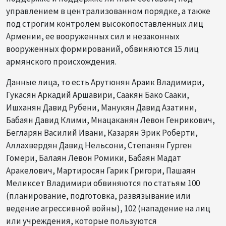
управлением в централизованном порядке, а также
под строгим контролем высокопоставленных лиц
Армении, ее вооруженных сил и незаконных
вооруженных формирований, обвиняются 15 лиц
армянского происхождения.
Данные лица, то есть Арутюнян Араик Владимири,
Гукасян Аркадий Аршавири, Саакян Бако Сааки,
Ишханян Давид Рубени, Манукян Давид Азатини,
Бабаян Давид Клими, Мнацаканян Левон Генрикович,
Бегларян Василий Ивани, Казарян Эрик Роберти,
Аллахвердян Давид Нельсони, Степанян Гурген
Гомери, Балаян Левон Ромики, Бабаян Мадат
Аракелович, Мартиросян Гарик Григори, Пашаян
Меликсет Владимири обвиняются по статьям 100
(планирование, подготовка, развязывание или
ведение агрессивной войны), 102 (нападение на лиц
или учреждения, которые пользуются