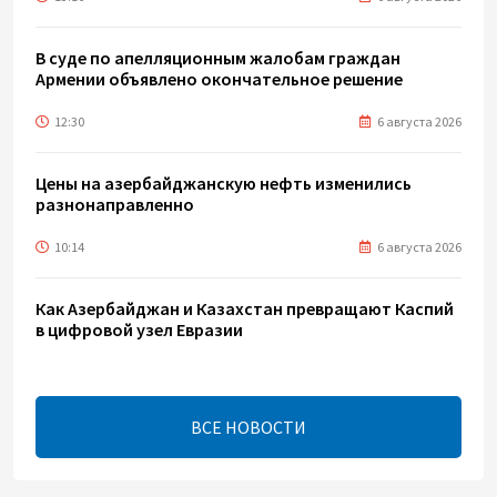
В суде по апелляционным жалобам граждан
Армении объявлено окончательное решение
12:30
6 августа 2026
Цены на азербайджанскую нефть изменились
разнонаправленно
10:14
6 августа 2026
Как Азербайджан и Казахстан превращают Каспий
в цифровой узел Евразии
08:00
6 августа 2026
ВСЕ НОВОСТИ
По итогам июля годовая инфляция в Казахстане
снизилась до 10,2%