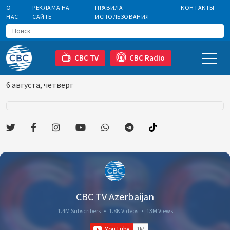
О
РЕКЛАМА НА
ПРАВИЛА
КОНТАКТЫ
НАС
САЙТЕ
ИСПОЛЬЗОВАНИЯ
CBC TV
CBC Radio
6 августа, четверг
CBC TV Azerbaijan
1.4M Subscribers
•
1.8K Videos
•
13M Views