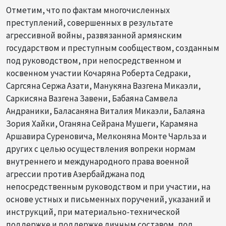
Отметим, что по фактам многочисленных
преступлений, совершенных в результате
агрессивной войны, развязанной армянским
государством и преступным сообществом, созданным
под руководством, при непосредственном и
косвенном участии Кочаряна Роберта Седраки,
Саргсяна Сержа Азати, Манукяна Вазгена Микаэли,
Саркисяна Вазгена Завени, Бабаяна Самвела
Андраники, Баласаняна Виталия Микаэли, Балаяна
Зория Хайки, Оганяна Сейрана Мушеги, Карамяна
Аршавира Суреновича, Мелконяна Монте Чарльза и
других с целью осуществления вопреки нормам
внутреннего и международного права военной
агрессии против Азербайджана под
непосредственным руководством и при участии, на
основе устных и письменных поручений, указаний и
инструкций, при материально-технической
поддержке и поддержке личным составом, под