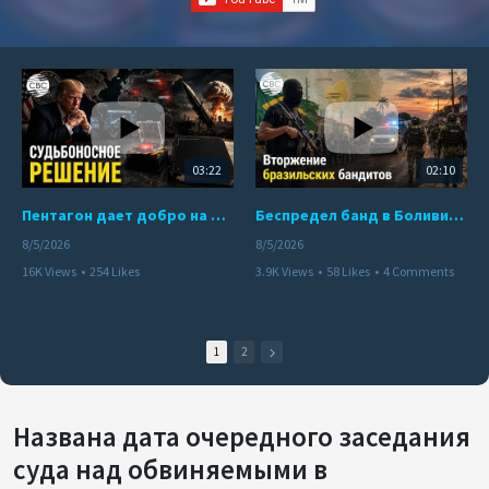
03:22
02:10
Пентагон дает добро на ядерный удар по противникам США
Беспредел банд в Боливии. Расправы над наркоторговцами
8/5/2026
8/5/2026
16K Views
•
254 Likes
3.9K Views
•
58 Likes
•
4 Comments
•
110 Comments
1
2
Названа ​​дата очередного заседания
суда над обвиняемыми в