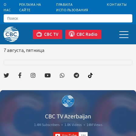
О
РЕКЛАМА НА
ПРАВИЛА
КОНТАКТЫ
НАС
САЙТЕ
ИСПОЛЬЗОВАНИЯ
CBC TV
CBC Radio
7 августа, пятница
CBC TV Azerbaijan
1.4M Subscribers
•
1.8K Videos
•
14M Views