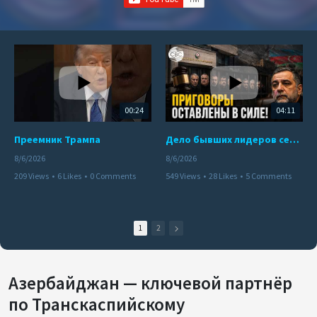
00:24
04:11
Преемник Трампа
Дело бывших лидеров сепаратистского режима в Карабахе
8/6/2026
8/6/2026
209 Views
•
6 Likes
•
0 Comments
549 Views
•
28 Likes
•
5 Comments
1
2
Азербайджан — ключевой партнёр
по Транскаспийскому