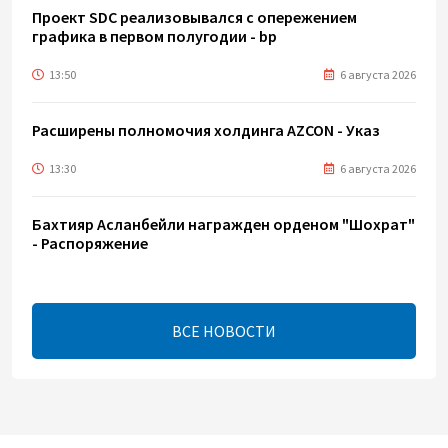
Проект SDC реализовывался с опережением
графика в первом полугодии - bp
13:50
6 августа 2026
Расширены полномочия холдинга AZCON - Указ
13:30
6 августа 2026
Бахтияр Асланбейли награжден орденом "Шохрат"
- Распоряжение
13:26
6 августа 2026
ВСЕ НОВОСТИ
bp о ходе строительства солнечной
электростанции "Шафаг"
13:18
6 августа 2026