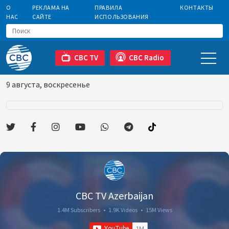
О
РЕКЛАМА НА
ПРАВИЛА
КОНТАКТЫ
НАС
САЙТЕ
ИСПОЛЬЗОВАНИЯ
CBC TV
CBC Radio
9 августа, воскресенье
CBC TV Azerbaijan
1.4M Subscribers
•
1.9K Videos
•
15M Views