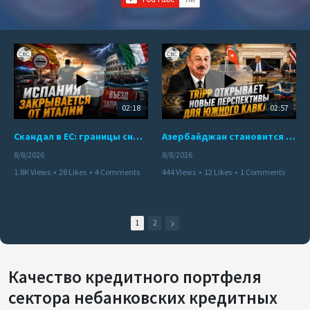
02:18
02:57
Скандал в ЕС: границы снова под контролем
Азербайджан становится мостом между Востоком и Западом
8/8/2026
8/8/2026
1.8K Views
•
28 Likes
•
4 Comments
444 Views
•
12 Likes
•
1 Comments
1
2
Качество кредитного портфеля
сектора небанковских кредитных