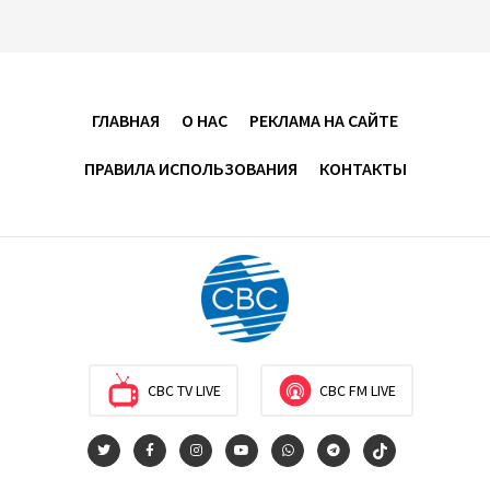
между Азербайджаном и Арменией — Цукерман
17:00
8 августа 2026
Хикмет Гаджиев поделился публикацией в связи с
ГЛАВНАЯ
О НАС
РЕКЛАМА НА САЙТЕ
годовщиной Вашингтонского саммита (ВИДЕО)
ПРАВИЛА ИСПОЛЬЗОВАНИЯ
КОНТАКТЫ
15:14
8 августа 2026
В минобороны Азербайджана прошло собрание
военных атташе в зарубежных странах (ФОТО)
14:34
8 августа 2026
МИД Франции выступил с заявлением по случаю
годовщины Вашингтонского саммита
CBC TV LIVE
CBC FM LIVE
14:14
8 августа 2026
Телефонный разговор лидеров: Баку и Ереван