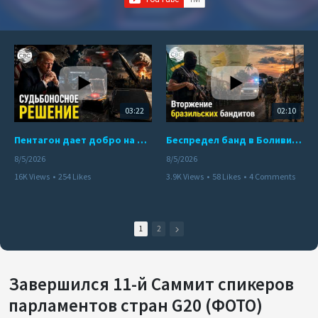
03:22
02:10
Пентагон дает добро на ядерный удар по противникам США
Беспредел банд в Боливии. Расправы над наркоторговцами
8/5/2026
8/5/2026
16K Views
•
254 Likes
3.9K Views
•
58 Likes
•
4 Comments
•
110 Comments
1
2
Завершился 11-й Саммит спикеров
парламентов стран G20 (ФОТО)