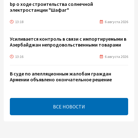
bp о ходе строительства солнечной
электростанции "Шафаг"
13:18
6 августа 2026
Усиливается контроль в связи с импортируемыми в
Азербайджан непродовольственными товарами
13:16
6 августа 2026
В суде по апелляционным жалобам граждан
Армении объявлено окончательное решение
12:30
6 августа 2026
ВСЕ НОВОСТИ
Цены на азербайджанскую нефть изменились
разнонаправленно
10:14
6 августа 2026