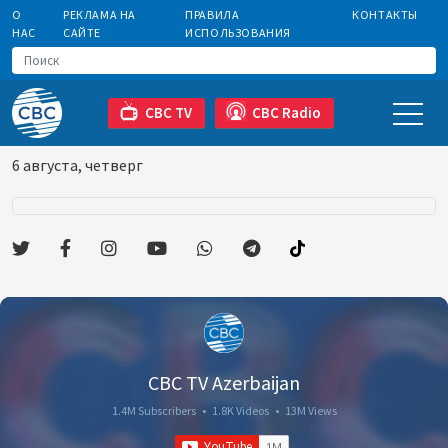
О
РЕКЛАМА НА
ПРАВИЛА
КОНТАКТЫ
НАС
САЙТЕ
ИСПОЛЬЗОВАНИЯ
CBC TV
CBC Radio
6 августа, четверг
CBC TV Azerbaijan
1.4M Subscribers
•
1.8K Videos
•
13M Views