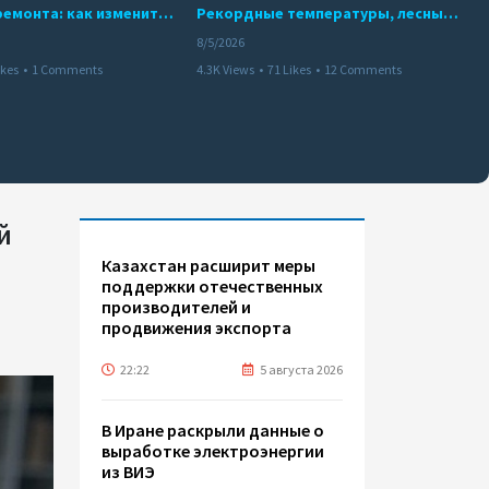
10 месяцев ремонта: как изменится работа Бакинского метро с 15 августа
Рекордные температуры, лесные пожары и красный уровень опасности
8/5/2026
ikes
•
1 Comments
4.3K Views
•
71 Likes
•
12 Comments
й
Казахстан расширит меры
поддержки отечественных
производителей и
продвижения экспорта
22:22
5 августа 2026
В Иране раскрыли данные о
выработке электроэнергии
из ВИЭ