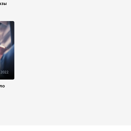
азы
Иран и Оман продолжают
переговоры по безопасному
маршруту в Ормузском
проливе - Багаи
21:36
4 августа 2026
Обсуждено расширение
сотрудничества между
Казахстаном и Арменией
 2022
17:40
4 августа 2026
ило
Иран считает Пакистан
долгосрочным
стратегическим партнером –
министр
15:44
4 августа 2026