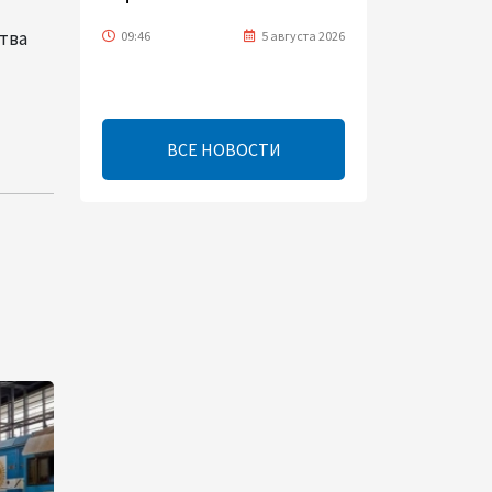
тва
09:46
5 августа 2026
Турецко-американский
ученый Эргун Кырлыковалы
раскритиковал позицию
ВСЕ НОВОСТИ
Талеба по вопросу Рубена
Варданяна
09:42
5 августа 2026
Средний коридор открывает
широкие возможности для
торговли Европы и Азии -
ОЭСР (Эксклюзив)
09:00
5 августа 2026
Центральная Азия ускоряет
цифровой переход: платежи
превращаются в