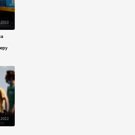
инфраструктуру роста
08:00
5 августа 2026
 2022
"Трабзонспор" договорился
на
о переходе Мохамеда Салаха
еру
02:42
5 августа 2026
Эмир Катара обсудил с
Трампом ситуацию вокруг
Ирана
22:54
4 августа 2026
В Физулинском районе
вспыхнул пожар на открытой
 2022
местности
21:58
4 августа 2026