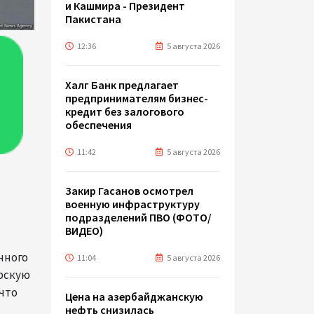
и Кашмира - Президент
Пакистана
12:36
5 августа 2026
Халг Банк предлагает
предпринимателям бизнес-
кредит без залогового
обеспечения
11:42
5 августа 2026
Закир Гасанов осмотрел
военную инфраструктуру
подразделений ПВО (ФОТО/
ВИДЕО)
нного
11:04
5 августа 2026
рскую
 что
Цена на азербайджанскую
нефть cнизилась