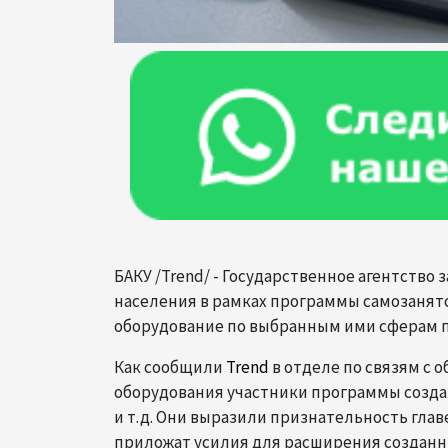
БАКУ /Trend/ - Государственное агентство
населения в рамках программы самозанят
оборудование по выбранным ими сферам 
Как сообщили
Trend
в отделе по связям с
оборудования участники программы созда
и т.д. Они выразили признательность глав
приложат усилия для расширения создан