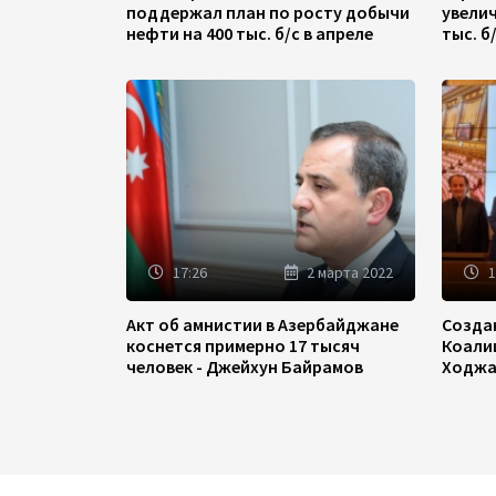
поддержал план по росту добычи
увели
нефти на 400 тыс. б/с в апреле
тыс. б
17:26
2 марта 2022
1
Акт об амнистии в Азербайджане
Созда
коснется примерно 17 тысяч
Коали
человек - Джейхун Байрамов
Ходжа