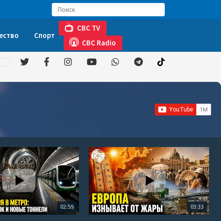
CBC TV
ество
Спорт
CBC Radio
02:59
03:33