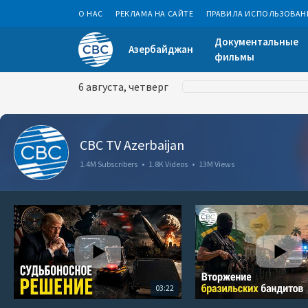
О НАС
РЕКЛАМА НА САЙТЕ
ПРАВИЛА ИСПОЛЬЗОВАН
Документальные
Азербайджан
фильмы
6 августа, четверг
CBC TV Azerbaijan
1.4M Subscribers
•
1.8K Videos
•
13M Views
03:22