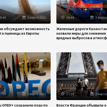
6:44
2 марта 2022
16:44
2 марта
зии обсуждают возможность
Железные дороги Казахста
та пшеницы из Европы
назвали меры для снижения
вредных выбросов в атмосф
7:10
2 марта 2022
17:14
2 марта
ы ОПЕК+ сохранили план по
Власти Франции объявили о