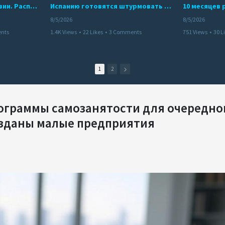
Беспредел банд в Боливии. Расправы над наркоторговцами
Испанию готовятся штурмовать десятки тысяч марокканцев
8/5/2026
8/5/2026
nts
1.4K Views
•
22 Likes
•
3 Comments
751 Views
•
30 L
1
2
рограммы самозанятости для очередно
озданы малые предприятия