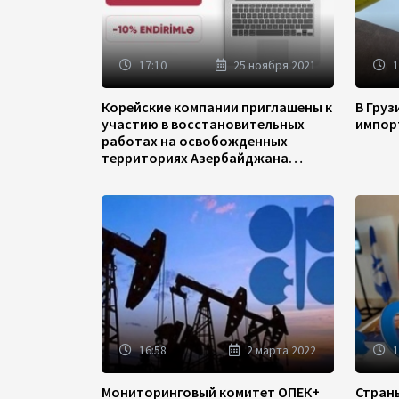
17:10
25 ноября 2021
1
Корейские компании приглашены к
В Гру
участию в восстановительных
импор
работах на освобожденных
территориях Азербайджана
(ФОТО)
16:58
2 марта 2022
1
Мониторинговый комитет ОПЕК+
Стран