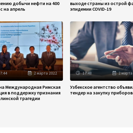
чению добычи нефти на 400
выходе страны из острой ф
/с на апрель
эпидемии COVID-19
7:44
2 марта 2022
17:48
2 марта
на Международная Римская
Узбекское агентство объяв
ция в поддержку признания
тендер на закупку приборов
линской трагедии