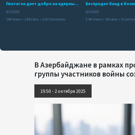
Пентагон дает добро на ядерный удар по противникам США
8/5/2026
8/5/2026
16K Views
•
254 Likes
•
110 Comments
3.9K Views
•
58 Likes
•
4 Comme
В Азербайджане в рамках п
группы участников войны с
19:50 - 2 октября 2025