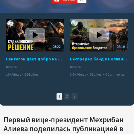
03:22
02:10
Пентагон дает добро на ядерный удар по противникам США
Беспредел банд в Боливии. Расправы над наркоторговцами
8/5/2026
8/5/2026
16K Views
•
254 Likes
3.9K Views
•
58 Likes
•
4 Comments
•
110 Comments
1
2
Первый вице-президент Мехрибан
Алиева поделилась публикацией в