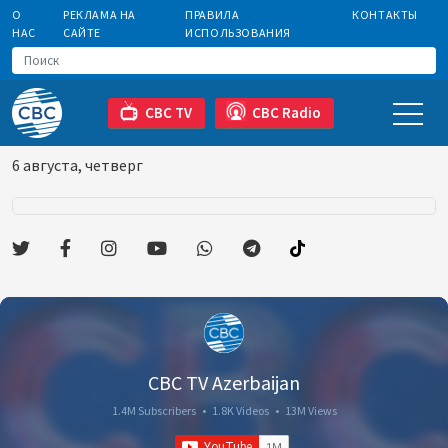
О
РЕКЛАМА НА
ПРАВИЛА
КОНТАКТЫ
НАС
САЙТЕ
ИСПОЛЬЗОВАНИЯ
CBC TV
CBC Radio
6 августа, четверг
CBC TV Azerbaijan
1.4M Subscribers
•
1.8K Videos
•
13M Views