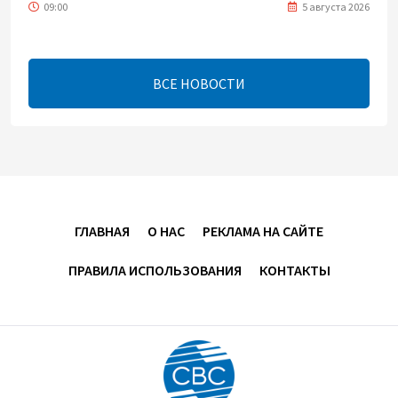
09:00
5 августа 2026
Центральная Азия ускоряет цифровой переход:
платежи превращаются в инфраструктуру роста
ВСЕ НОВОСТИ
08:00
5 августа 2026
"Трабзонспор" договорился о переходе Мохамеда
Салаха
02:42
5 августа 2026
ГЛАВНАЯ
О НАС
РЕКЛАМА НА САЙТЕ
Эмир Катара обсудил с Трампом ситуацию вокруг
ПРАВИЛА ИСПОЛЬЗОВАНИЯ
КОНТАКТЫ
Ирана
22:54
4 августа 2026
В Физулинском районе вспыхнул пожар на
открытой местности