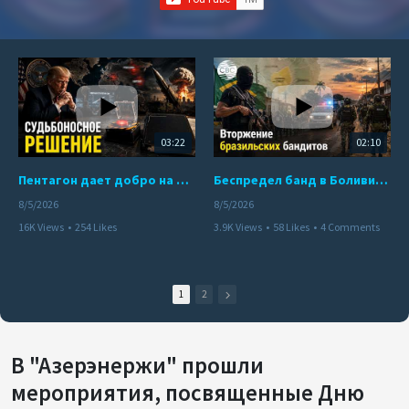
03:22
02:10
Пентагон дает добро на ядерный удар по противникам США
Беспредел банд в Боливии. Расправы над наркоторговцами
8/5/2026
8/5/2026
16K Views
•
254 Likes
3.9K Views
•
58 Likes
•
4 Comments
•
110 Comments
1
2
В "Азерэнержи" прошли
мероприятия, посвященные Дню