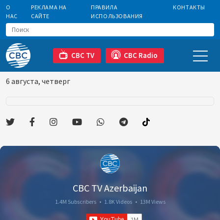
О
РЕКЛАМА НА
ПРАВИЛА
КОНТАКТЫ
НАС
САЙТЕ
ИСПОЛЬЗОВАНИЯ
CBC TV
CBC Radio
6 августа, четверг
CBC TV Azerbaijan
1.4M Subscribers
•
1.8K Videos
•
13M Views