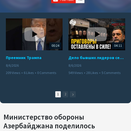
00:24
04:11
Преемник Трампа
Дело бывших лидеров сепаратистского режима в Карабахе
8/6/2026
8/6/2026
209 Views
•
6 Likes
•
0 Comments
549 Views
•
28 Likes
•
5 Comments
1
2
Министерство обороны
Азербайджана поделилось