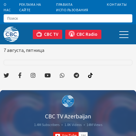
О
РЕКЛАМА НА
ПРАВИЛА
КОНТАКТЫ
НАС
САЙТЕ
ИСПОЛЬЗОВАНИЯ
CBC TV
CBC Radio
7 августа, пятница
CBC TV Azerbaijan
1.4M Subscribers
•
1.8K Videos
•
14M Views