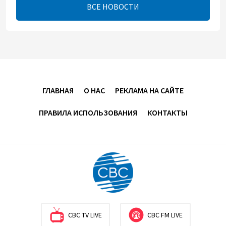
ВСЕ НОВОСТИ
13:54
8 августа 2026
Никол Пашинян позвонил Президенту Ильхаму
Алиеву
12:32
8 августа 2026
ГЛАВНАЯ
О НАС
РЕКЛАМА НА САЙТЕ
Вашингтонский саммит стал отправной точкой
для укрепления мира между Азербайджаном и
ПРАВИЛА ИСПОЛЬЗОВАНИЯ
КОНТАКТЫ
Арменией — Ариэль Коэн
11:08
8 августа 2026
Вашингтонский саммит вывел Армению из тупика -
Пашинян
10:30
8 августа 2026
CBC TV LIVE
CBC FM LIVE
Сегодня через Азербайджан в Армению будет