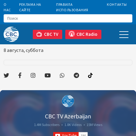
О
РЕКЛАМА НА
ПРАВИЛА
КОНТАКТЫ
НАС
САЙТЕ
ИСПОЛЬЗОВАНИЯ
CBC TV
CBC Radio
8 августа, суббота
CBC TV Azerbaijan
1.4M Subscribers
•
1.8K Videos
•
15M Views