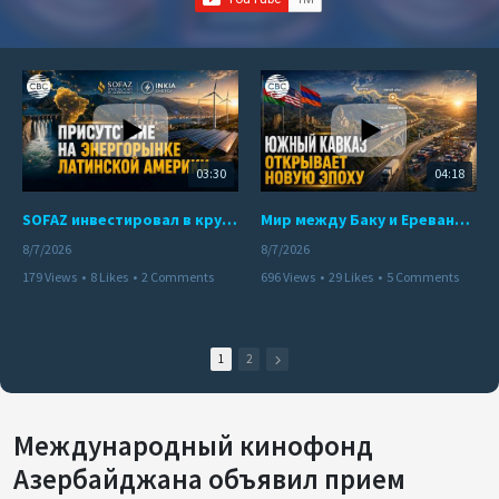
03:30
04:18
SOFAZ инвестировал в крупнейшего независимого производителя электроэнергии Перу
Мир между Баку и Ереваном запускает крупные логистические проекты
8/7/2026
8/7/2026
179 Views
•
8 Likes
•
2 Comments
696 Views
•
29 Likes
•
5 Comments
1
2
Международный кинофонд
Азербайджана объявил прием