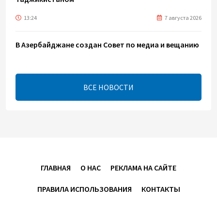
13:24
7 августа 2026
В Азербайджане создан Совет по медиа и вещанию
- Указ
13:16
7 августа 2026
ВСЕ НОВОСТИ
ЕАЭС расширяет финансовый рынок и вводит
единые правила электронной торговли - Мишустин
13:04
7 августа 2026
Узбекистан предложил ЕАЭС совместную
программу "зеленой трансформации"
ГЛАВНАЯ
О НАС
РЕКЛАМА НА САЙТЕ
12:54
7 августа 2026
ПРАВИЛА ИСПОЛЬЗОВАНИЯ
КОНТАКТЫ
ЕАЭС сохраняет положительную динамику