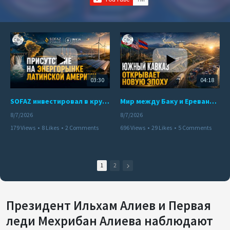
03:30
04:18
SOFAZ инвестировал в крупнейшего независимого производителя электроэнергии Перу
Мир между Баку и Ереваном запускает крупные логистические проекты
8/7/2026
8/7/2026
179 Views
•
8 Likes
•
2 Comments
696 Views
•
29 Likes
•
5 Comments
1
2
Президент Ильхам Алиев и Первая
леди Мехрибан Алиева наблюдают