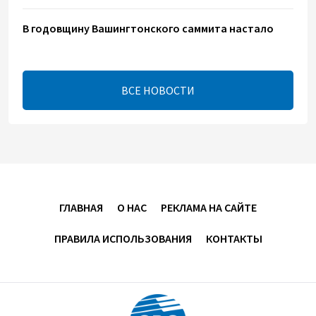
В годовщину Вашингтонского саммита настало
время перейти к практической реализации TRIPP -
Секута
21:08
7 августа 2026
ВСЕ НОВОСТИ
Оборонное соглашение не направлено против
какой-либо страны — Эрдоган
20:00
7 августа 2026
Минфин Азербайджана отчитался о работе,
ГЛАВНАЯ
О НАС
РЕКЛАМА НА САЙТЕ
проделанной в I полугодии
ПРАВИЛА ИСПОЛЬЗОВАНИЯ
КОНТАКТЫ
17:20
7 августа 2026
PASHA Holding продолжает успешную реализацию
проекта «Fərqindəlik», который был запущен в 2025
году (ФОТО)