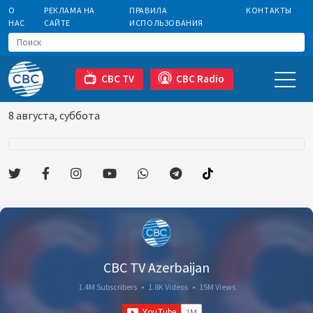
О
РЕКЛАМА НА
ПРАВИЛА
КОНТАКТЫ
НАС
САЙТЕ
ИСПОЛЬЗОВАНИЯ
CBC TV
CBC Radio
8 августа, суббота
CBC TV Azerbaijan
1.4M Subscribers
•
1.8K Videos
•
15M Views