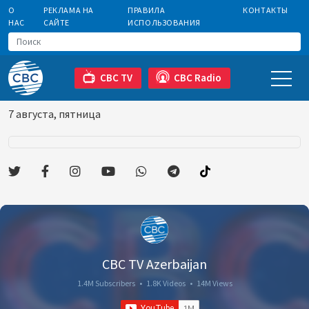
О
РЕКЛАМА НА
ПРАВИЛА
КОНТАКТЫ
НАС
САЙТЕ
ИСПОЛЬЗОВАНИЯ
CBC TV
CBC Radio
7 августа, пятница
CBC TV Azerbaijan
1.4M Subscribers
•
1.8K Videos
•
14M Views