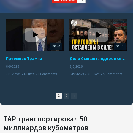
00:24
04:11
Преемник Трампа
Дело бывших лидеров сепаратистского режима в Карабахе
8/6/2026
8/6/2026
209 Views
•
6 Likes
•
0 Comments
549 Views
•
28 Likes
•
5 Comments
1
2
TAP транспортировал 50
миллиардов кубометров