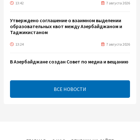
13:42
7 августа 2026
Утверждено соглашение о взаимном выделении
образовательных квот между Азербайджаном и
Таджикистаном
13:24
7 августа 2026
В Азербайджане создан Совет по медиа и вещанию
- Указ
13:16
7 августа 2026
ВСЕ НОВОСТИ
ЕАЭС расширяет финансовый рынок и вводит
единые правила электронной торговли - Мишустин
13:04
7 августа 2026
Узбекистан предложил ЕАЭС совместную
программу "зеленой трансформации"