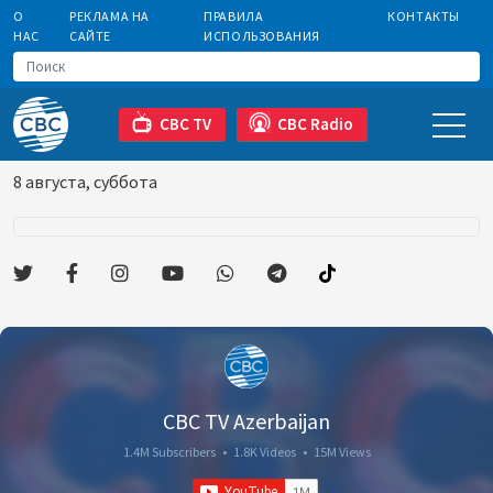
О
РЕКЛАМА НА
ПРАВИЛА
КОНТАКТЫ
НАС
САЙТЕ
ИСПОЛЬЗОВАНИЯ
CBC TV
CBC Radio
8 августа, суббота
CBC TV Azerbaijan
1.4M Subscribers
•
1.8K Videos
•
15M Views