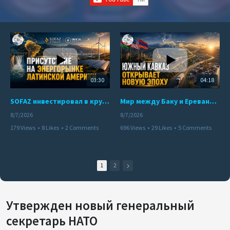
03:30
04:18
SOFAZ инвестировал в крупнейшего независимого производителя электроэнергии Перу
Мир между Баку и Ереваном запускает крупные логистические проекты
8/7/2026
8/7/2026
179 Views
•
8 Likes
•
2 Comments
696 Views
•
29 Likes
•
5 Comments
1
2
Утвержден новый генеральный
секретарь НАТО